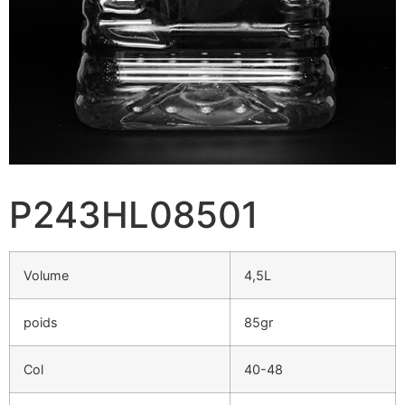
P243HL08501
Volume
4,5L
poids
85gr
Col
40-48