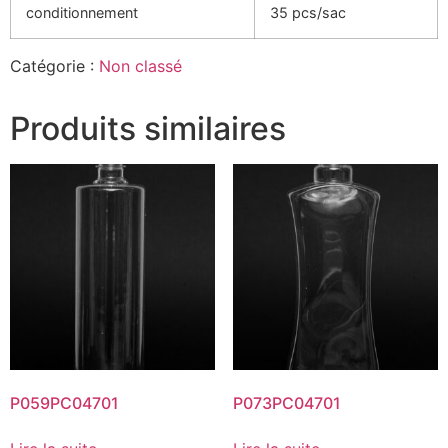
conditionnement
35 pcs/sac
Catégorie :
Non classé
Produits similaires
P059PC04701
P073PC04701